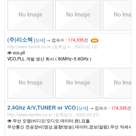
(주)리소텍
[
상세
] → 접속수 :
174,335
건
http://www.lisotek.co.kr (등록일자 : 2003.02.12)
vco,pll
VCO,PLL 개발 생산 회사 ( 80MHz~5.8GHz )
2.4Ghz A/V,TUNER or VCO
[
상세
] → 접속수 :
174,335
건
http://www.davitec.co.kr (등록일자 : 2003.03.27)
무선 모뎀(비디오/오디오.데이터,랜),묘듈
무선통신 전송장비(영상,음향(방송),데이터,경보(알람),무선 악세서