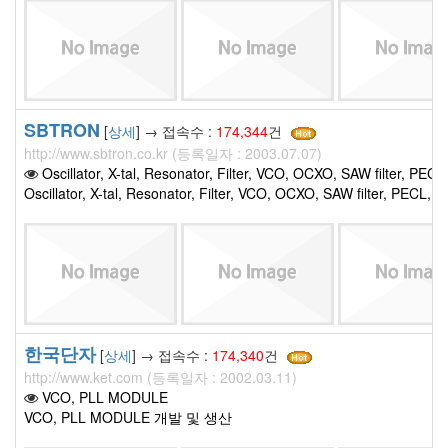
SBTRON
[
상세
] → 접속수 :
174,344
건
http://www.sbtron.co.kr (등록일자 : 2003.07.07)
Oscillator, X-tal, Resonator, Filter, VCO, OCXO, SAW filter,
Oscillator, X-tal, Resonator, Filter, VCO, OCXO, SAW filter
한국단자
[
상세
] → 접속수 :
174,340
건
http://www.ket.com (등록일자 : 2002.03.11)
VCO, PLL MODULE
VCO, PLL MODULE 개발 및 생산