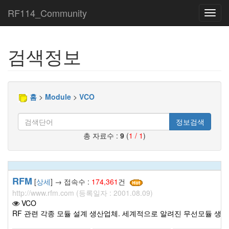
RF114_Community
Toggl
navig
검색정보
홈
>
Module
>
VCO
정보검색
총 자료수 :
9
(
1 / 1
)
RFM
[
상세
] → 접속수 :
174,361
건
http://www.rfm.com (등록일자 : 2001.08.09)
VCO
RF 관련 각종 모듈 설계 생산업체. 세계적으로 알려진 무선모듈 생