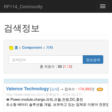
RF114_Community
Toggl
navig
검색정보
홈
>
Component
>
기타
정보검색
총 자료수 :
33
(
1 / 2
)
Valence Technology
[
상세
] → 접속수 :
174,393
건
http://www.valence.com (등록일자 : 2003.04.27)
Power,module,charge,파워,모듈,전원,DC,충전
초소형 배터리 솔루션을 개발, 보유하고 있는 업체로 이분야 전문업