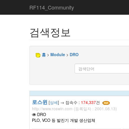
RF114_Community
검색정보
홈
>
Module
>
DRO
로스윈
[
상세
] → 접속수 :
174,337
건
http://www.roswin.com (등록일자 : 2001.08.13)
DRO
PLO, VCO 등 발진기 개발 생산업체