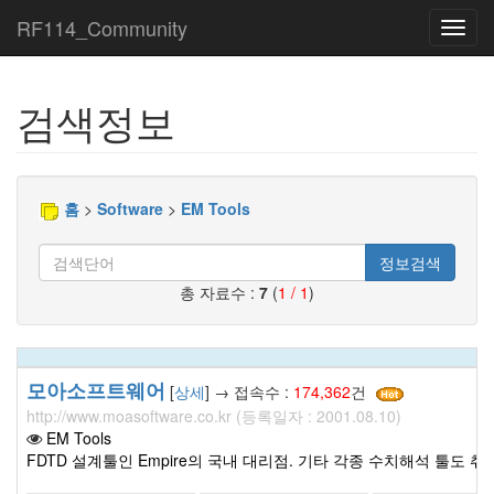
RF114_Community
Toggl
navig
검색정보
홈
>
Software
>
EM Tools
정보검색
총 자료수 :
7
(
1 / 1
)
모아소프트웨어
[
상세
] → 접속수 :
174,362
건
http://www.moasoftware.co.kr (등록일자 : 2001.08.10)
EM Tools
FDTD 설계툴인 Empire의 국내 대리점. 기타 각종 수치해석 툴도 취