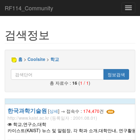
RF114_Community
Toggl
navig
검색정보
홈
>
Coolsite
>
학교
정보검색
총 자료수 :
16
(
1 / 1
)
한국과학기술원
[
상세
] → 접속수 :
174,470
건
http://www.kaist.ac.kr (등록일자 : 2001.08.01)
학교,연구소,대학
카이스트(KAIST) 뉴스 및 알림장, 각 학과 소개,대학안내, 연구활동