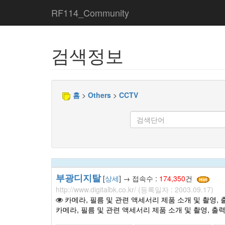
RF114_Community
검색정보
홈
>
Others
>
CCTV
부광디지탈
[
상세
] → 접속수 :
174,350
건
http://www.digitalbk.co.kr/ (등록일자 : 2003.09.17)
카메라, 필름 및 관련 액세서리 제품 소개 및 촬영,
카메라, 필름 및 관련 액세서리 제품 소개 및 촬영, 출