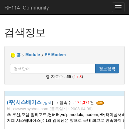
RF114_Community
Toggl
navig
검색정보
홈
>
Module
>
RF Modem
정보검색
총 자료수 :
59
(
1 / 3
)
(주)시스베이스
[
상세
] → 접속수 :
174,371
건
http://www.sysbas.com (등록일자 : 2003.04.09)
무선,모뎀,멀티포트,컨버터,voip,module,modem,RF,터미널서버
저희 시스템베이스(주)의 임직원은 앞으로 국내 최고로 만족하지 않