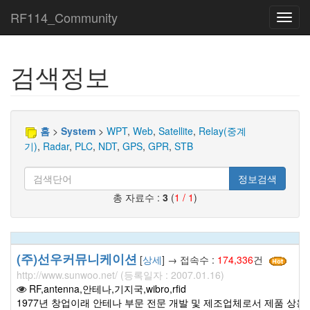
RF114_Community
Toggl
navig
검색정보
홈
>
System
>
WPT
,
Web
,
Satellite
,
Relay(중계
기)
,
Radar
,
PLC
,
NDT
,
GPS
,
GPR
,
STB
정보검색
총 자료수 :
3
(
1 / 1
)
(주)선우커뮤니케이션
[
상세
] → 접속수 :
174,336
건
http://www.sunwoo.net/ (등록일자 : 2007.01.16)
RF,antenna,안테나,기지국,wibro,rfid
1977년 창업이래 안테나 부문 전문 개발 및 제조업체로서 제품 상용