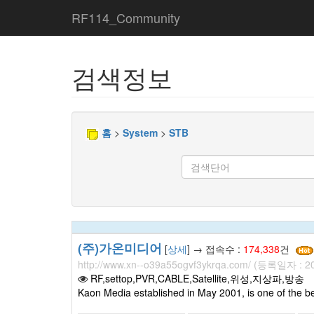
RF114_Community
검색정보
홈
>
System
>
STB
(주)가온미디어
[
상세
] → 접속수 :
174,338
건
http://www.xn--o39a55ogvf3ykrqa.com/ (등록일자 : 20
RF,settop,PVR,CABLE,Satellite,위성,지상파,방송
Kaon Media established in May 2001, is one of the 