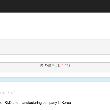
총 자료수 :
2
(
1 / 1
)
04.05.18)
best R&D and manufacturing company in Korea