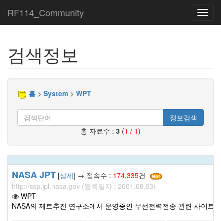
RF114_Community
Toggl
navig
검색정보
홈
>
System
>
WPT
정보검색
총 자료수 :
3
(
1 / 1
)
NASA JPT
[
상세
] → 접속수 :
174,335
건
http://ssp.jpl.nasa.gov (등록일자 : 2001.08.03)
WPT
NASA의 제트추진 연구소에서 운영중인 무선전력전송 관련 사이트