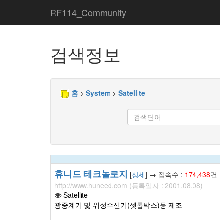
RF114_Community
검색정보
홈
>
System
>
Satellite
휴니드 테크놀로지
[
상세
] → 접속수 :
174,438
http://www.huneed.com (등록일자 : 2001.08.08)
Satellite
광중계기 및 위성수신기(셋톱박스)등 제조