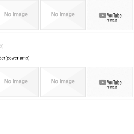
8)
ider(power amp)