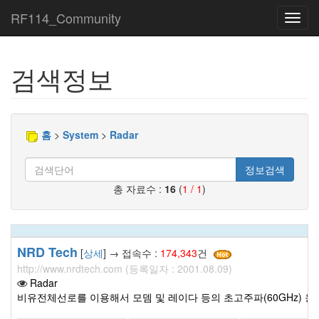
RF114_Community
Toggl
navig
검색정보
홈
>
System
>
Radar
정보검색
총 자료수 :
16
(
1 / 1
)
NRD Tech
[
상세
] → 접속수 :
174,343
건
http://www.nrdtech.com (등록일자 : 2001.08.09)
Radar
비유전체선로를 이용해서 모뎀 및 레이다 등의 초고주파(60GHz) 