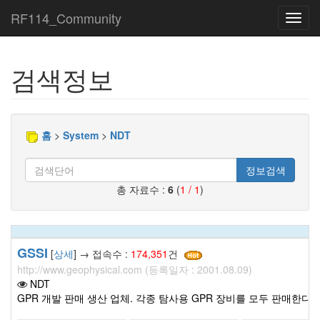
RF114_Community
Toggl
navig
검색정보
홈
>
System
>
NDT
정보검색
총 자료수 :
6
(
1 / 1
)
GSSI
[
상세
] → 접속수 :
174,351
건
http://www.geophysical.com (등록일자 : 2001.08.09)
NDT
GPR 개발 판매 생산 업체. 각종 탐사용 GPR 장비를 모두 판매한다.