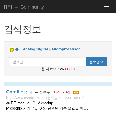
RF114_Community
Toggl
navig
검색정보
홈
>
Analog/Digital
>
Microprocessor
정보검색
총 자료수 :
26
(
1 / 2
)
Comfile
[
상세
] → 접속수 :
174,373
건
http://www.comfile.co.kr (등록일자 : 2001.08.07)
RF, module, IC, Microchip
Microchip 사의 PIC IC 와 관련된 각종 모듈을 취급.