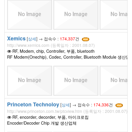
Xemics
[
상세
] → 접속수 :
174,337
건
http://www.xemics.com (등록일자 : 2001.08.07)
RF, Modem, chip, Controller, 부품, bluetooth
RF Modem(Onechip), Codec, Controller, Bluetooth Module 생
Princeton Technoloy
[
상세
] → 접속수 :
174,336
건
http://www.princeton.com.tw/ptcview.htm (등록일자 : 2001.08.07)
RF, encorder, decorder, 부품, 마이크로칩
Encoder/Decoder Chip 개발 생산업체