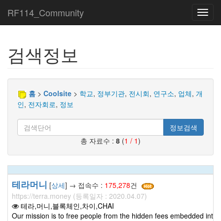
RF114_Community
Toggl
navig
검색정보
홈
>
Coolsite
>
학교
,
정부기관
,
전시회
,
연구소
,
업체
,
개
인
,
전자회로
,
정보
정보검색
총 자료수 :
8
(
1 / 1
)
테라머니
[
상세
] → 접속수 :
175,278
건
https://terra.money (등록일자 : 2020.04.07)
테라,머니,블록체인,차이,CHAI
Our mission is to free people from the hidden fees embedded into 