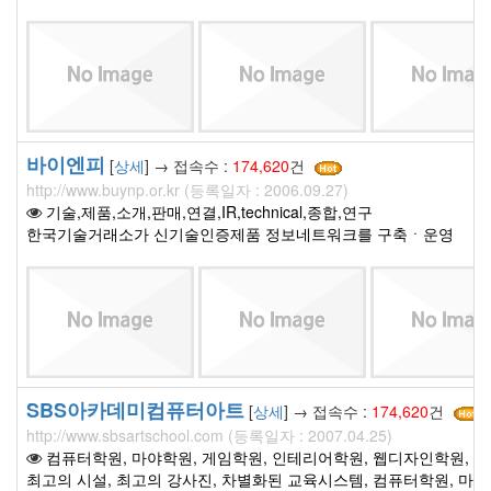
바이엔피
[
상세
] → 접속수 :
174,620
건
http://www.buynp.or.kr (등록일자 : 2006.09.27)
기술,제품,소개,판매,연결,IR,technical,종합,연구
한국기술거래소가 신기술인증제품 정보네트워크를 구축ㆍ운영
SBS아카데미컴퓨터아트
[
상세
] → 접속수 :
174,620
건
http://www.sbsartschool.com (등록일자 : 2007.04.25)
컴퓨터학원, 마야학원, 게임학원, 인테리어학원, 웹디자인학원, M
최고의 시설, 최고의 강사진, 차별화된 교육시스템, 컴퓨터학원, 마야