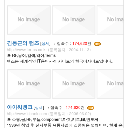
김동근의 텀즈
[
상세
] → 접속수 :
174,620
건
http://www.terms.co.kr (등록일자 : 2004.11.13)
RF,용어,검색,약어,terms
템즈는 세계적인 IT용어사전 사이트의 한국어사이트입니다..
아이씨뱅크
[
상세
] → 접속수 :
174,620
건
http://www.icbank.com (등록일자 : 2006.06.02)
쇼핑,몰,RF,부품,component,마켓,키트,kit,반도체
1996년 창업 후 전자부품 유통사업에 집중해온 업체이며, 현재 온